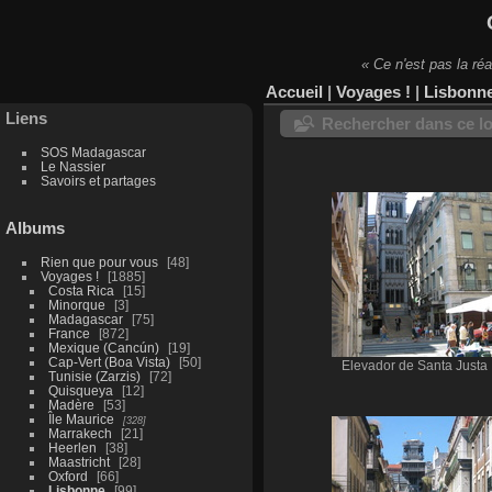
« Ce n'est pas la réa
Accueil
|
Voyages !
|
Lisbonn
Liens
Rechercher dans ce lo
SOS Madagascar
Le Nassier
Savoirs et partages
Albums
Rien que pour vous
48
Voyages !
1885
Costa Rica
15
Minorque
3
Madagascar
75
France
872
Mexique (Cancún)
19
Cap-Vert (Boa Vista)
50
Elevador de Santa Justa
Tunisie (Zarzis)
72
Quisqueya
12
Madère
53
Île Maurice
328
Marrakech
21
Heerlen
38
Maastricht
28
Oxford
66
Lisbonne
99