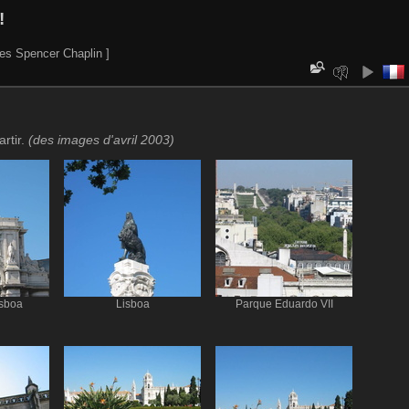
!
es Spencer Chaplin ]
rtir.
(des images d'avril 2003)
isboa
Lisboa
Parque Eduardo VII