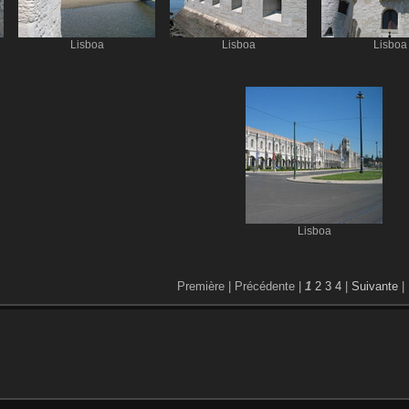
Lisboa
Lisboa
Lisboa
Lisboa
Première |
Précédente |
1
2
3
4
|
Suivante
|