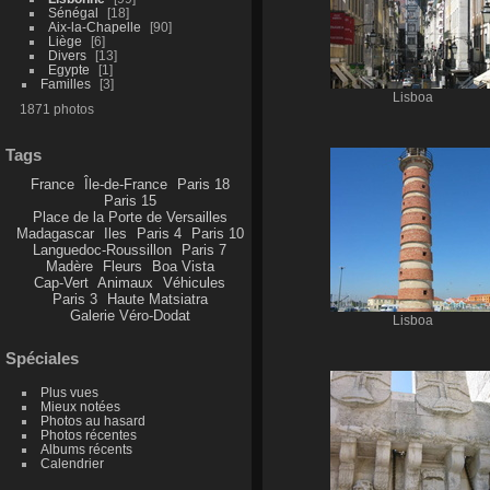
Sénégal
18
Aix-la-Chapelle
90
Liège
6
Divers
13
Egypte
1
Familles
3
Lisboa
1871 photos
Tags
France
Île-de-France
Paris 18
Paris 15
Place de la Porte de Versailles
Madagascar
Iles
Paris 4
Paris 10
Languedoc-Roussillon
Paris 7
Madère
Fleurs
Boa Vista
Cap-Vert
Animaux
Véhicules
Paris 3
Haute Matsiatra
Galerie Véro-Dodat
Lisboa
Spéciales
Plus vues
Mieux notées
Photos au hasard
Photos récentes
Albums récents
Calendrier