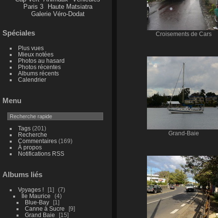
Paris 3
Haute Matsiatra
Galerie Véro-Dodat
Spéciales
Croisements de Cars
Plus vues
Mieux notées
Photos au hasard
Photos récentes
Albums récents
Calendrier
Menu
Tags
(201)
Grand-Baie
Recherche
Commentaires
(169)
À propos
Notifications RSS
Albums liés
Voyages !
1
7
Île Maurice
4
Blue-Bay
1
Canne à Sucre
9
Grand Baie
15