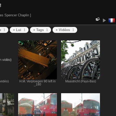
!
es Spencer Chaplin ]
e
1
+ Lui
1
+ Tags
1
+ Vidéos
1
vidéo)
H.M. Verploegen 90 left in
Maastricht (Pays-Bas)
_180