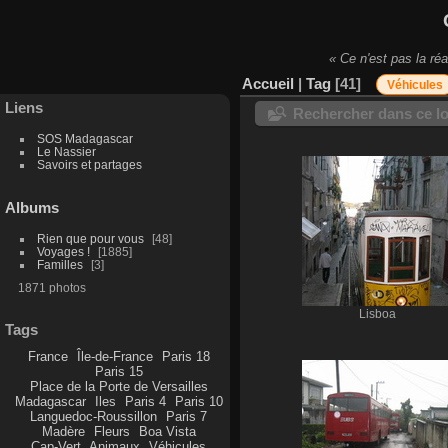
« Ce n'est pas la réa
Accueil
|
Tag
41
Véhicules
Liens
Rechercher dans ce lo
SOS Madagascar
Le Nassier
Savoirs et partages
Albums
Rien que pour vous
48
Voyages !
1885
Familles
3
1871 photos
Lisboa
Tags
France
Île-de-France
Paris 18
Paris 15
Place de la Porte de Versailles
Madagascar
Iles
Paris 4
Paris 10
Languedoc-Roussillon
Paris 7
Madère
Fleurs
Boa Vista
Cap-Vert
Animaux
Véhicules