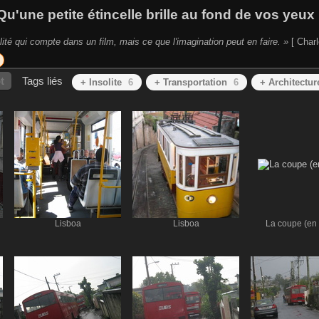
Qu'une petite étincelle brille au fond de vos yeux 
lité qui compte dans un film, mais ce que l'imagination peut en faire. »
[ Charl
t
Tags liés
+ Insolite
6
+ Transportation
6
+ Architectur
Lisboa
Lisboa
La coupe (en 