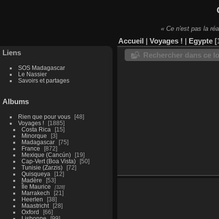
« Ce n'est pas la réa
Accueil
|
Voyages !
|
Egypte
Liens
Rechercher dans ce lo
SOS Madagascar
Le Nassier
Savoirs et partages
Albums
Rien que pour vous
48
Voyages !
1885
Costa Rica
15
Minorque
3
Madagascar
75
France
872
Mexique (Cancún)
19
Cap-Vert (Boa Vista)
50
Tunisie (Zarzis)
72
Quisqueya
12
Madère
53
Île Maurice
328
Marrakech
21
Heerlen
38
Maastricht
28
Oxford
66
Lisbonne
99