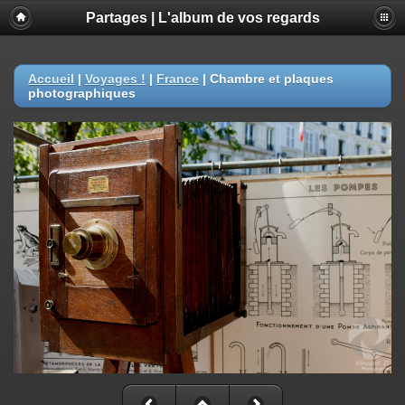
Partages | L'album de vos regards
Accueil
|
Voyages !
|
France
|
Chambre et plaques
photographiques