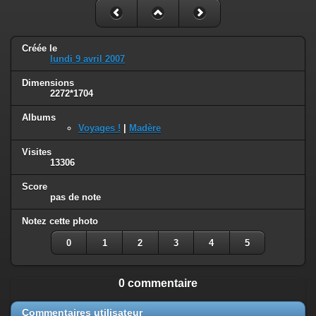
Créée le
lundi 9 avril 2007
Dimensions
2272*1704
Albums
Voyages !
|
Madère
Visites
13306
Score
pas de note
Notez cette photo
0
1
2
3
4
5
0 commentaire
Commentaires utilisateur