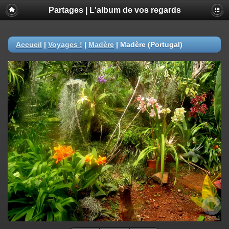
Partages | L'album de vos regards
Accueil
|
Voyages !
|
Madère
|
Madère (Portugal)