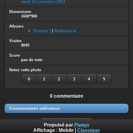
lundi 10 novembre 2014
Dimensions
1600*900
Albums
Voyages !
|
Madagascar
Visites
8045
Score
pas de note
Notez cette photo
0
1
2
3
4
5
0 commentaire
Commentaires utilisateur
Propulsé par
Piwigo
Affichage :
Mobile
|
Classique