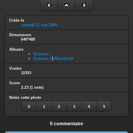
Créée le
samedi 27 mai 2006
Dimensions
640*480
Albums
Voyages !
Voyages !
|
Maastricht
Visites
11553
Score
2.23
(1 note)
Notez cette photo
0
1
2
3
4
5
0 commentaire