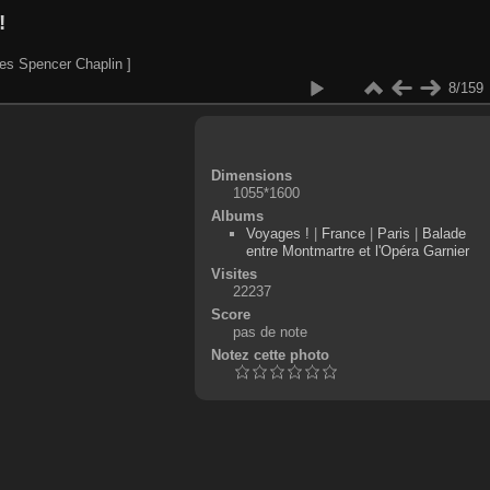
!
es Spencer Chaplin ]
8/159
Dimensions
1055*1600
Albums
Voyages !
|
France
|
Paris
|
Balade
entre Montmartre et l'Opéra Garnier
Visites
22237
Score
pas de note
Notez cette photo