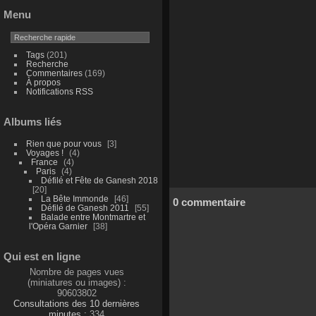
Menu
Tags
(201)
Recherche
Commentaires
(169)
À propos
Notifications RSS
Albums liés
Rien que pour vous
3
Voyages !
4
France
4
Paris
4
Défilé et Fête de Ganesh 2018
20
La Bête Immonde
46
0 commentaire
Défilé de Ganesh 2011
55
Balade entre Montmartre et
l'Opéra Garnier
38
Qui est en ligne
Nombre de pages vues
(miniatures ou images) :
90603802
Consultations des 10 dernières
minutes :
334