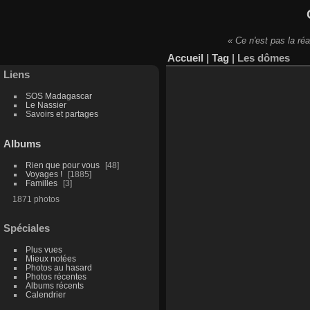
« Ce n'est pas la réa
Accueil
|
Tag
|
Les dômes
Liens
SOS Madagascar
Le Nassier
Savoirs et partages
Albums
Rien que pour vous
48
Voyages !
1885
Familles
3
1871 photos
Spéciales
Plus vues
Mieux notées
Photos au hasard
Photos récentes
Albums récents
Calendrier