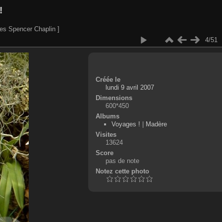
!
es Spencer Chaplin ]
4/51
Créée le
lundi 9 avril 2007
Dimensions
600*450
Albums
Voyages !
|
Madère
Visites
13624
Score
pas de note
Notez cette photo