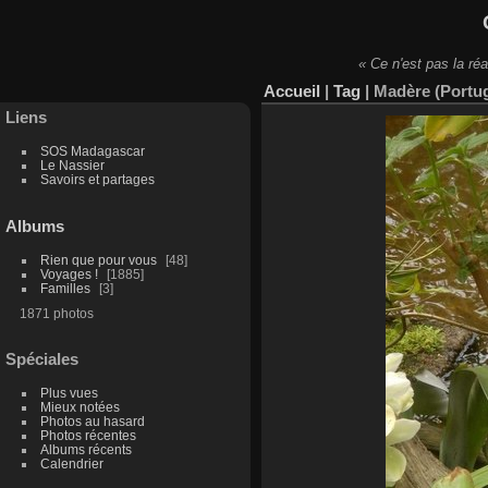
« Ce n'est pas la réa
Accueil
|
Tag
|
Madère (Portug
Liens
SOS Madagascar
Le Nassier
Savoirs et partages
Albums
Rien que pour vous
48
Voyages !
1885
Familles
3
1871 photos
Spéciales
Plus vues
Mieux notées
Photos au hasard
Photos récentes
Albums récents
Calendrier