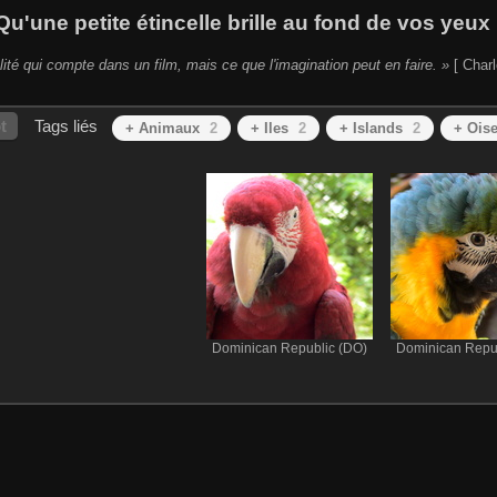
Qu'une petite étincelle brille au fond de vos yeux 
lité qui compte dans un film, mais ce que l'imagination peut en faire. »
[ Charl
t
Tags liés
+ Animaux
2
+ Iles
2
+ Islands
2
+ Ois
Dominican Republic (DO)
Dominican Repu