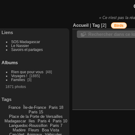
« Ce n'est pas la réa
Accueil
|
Tag
2
Birds
Liens
Rechercher dans ce lo
SOS Madagascar
Le Nassier
Savoirs et partages
Albums
Rien que pour vous
48
Voyages !
1885
Familles
3
1871 photos
Tags
France
Île-de-France
Paris 18
Paris 15
Place de la Porte de Versailles
Madagascar
Iles
Paris 4
Paris 10
Languedoc-Roussillon
Paris 7
Madère
Fleurs
Boa Vista
Cap-Vert
Animaux
Véhicules