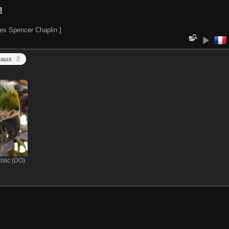
!
es Spencer Chaplin ]
eaux
2
blic (DO)