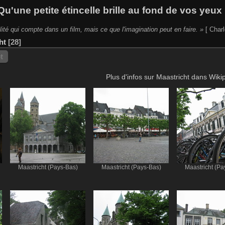
Qu'une petite étincelle brille au fond de vos yeux 
lité qui compte dans un film, mais ce que l'imagination peut en faire. »
[ Charl
ht
28
t
Plus d'infos sur Maastricht dans Wiki
Maastricht (Pays-Bas)
Maastricht (Pays-Bas)
Maastricht (Pa