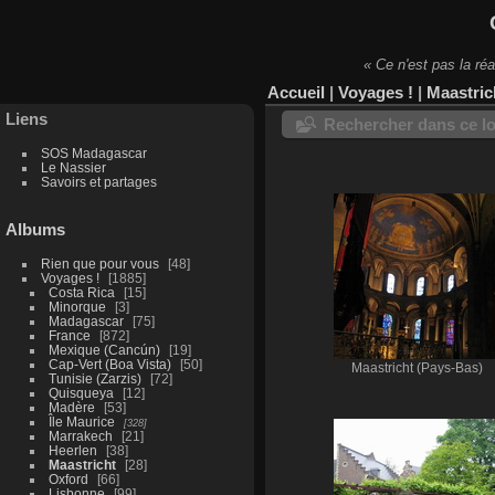
« Ce n'est pas la réa
Accueil
|
Voyages !
|
Maastric
Liens
Rechercher dans ce lo
SOS Madagascar
Le Nassier
Savoirs et partages
Albums
Rien que pour vous
48
Voyages !
1885
Costa Rica
15
Minorque
3
Madagascar
75
France
872
Mexique (Cancún)
19
Cap-Vert (Boa Vista)
50
Maastricht (Pays-Bas)
Tunisie (Zarzis)
72
Quisqueya
12
Madère
53
Île Maurice
328
Marrakech
21
Heerlen
38
Maastricht
28
Oxford
66
Lisbonne
99