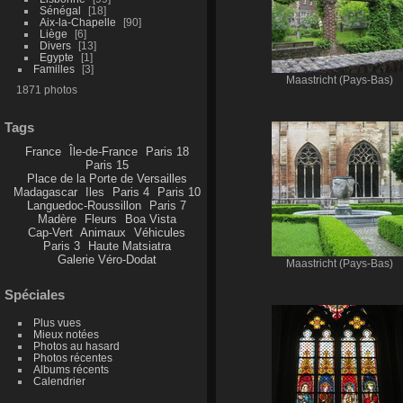
Sénégal
18
Aix-la-Chapelle
90
Liège
6
Divers
13
Egypte
1
Familles
3
Maastricht (Pays-Bas)
1871 photos
Tags
France
Île-de-France
Paris 18
Paris 15
Place de la Porte de Versailles
Madagascar
Iles
Paris 4
Paris 10
Languedoc-Roussillon
Paris 7
Madère
Fleurs
Boa Vista
Cap-Vert
Animaux
Véhicules
Paris 3
Haute Matsiatra
Galerie Véro-Dodat
Maastricht (Pays-Bas)
Spéciales
Plus vues
Mieux notées
Photos au hasard
Photos récentes
Albums récents
Calendrier