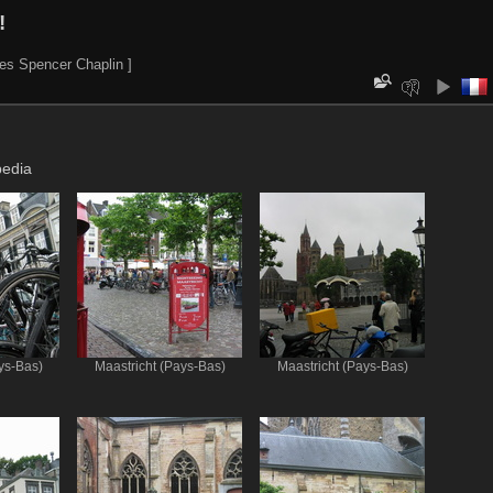
!
es Spencer Chaplin ]
pedia
ys-Bas)
Maastricht (Pays-Bas)
Maastricht (Pays-Bas)