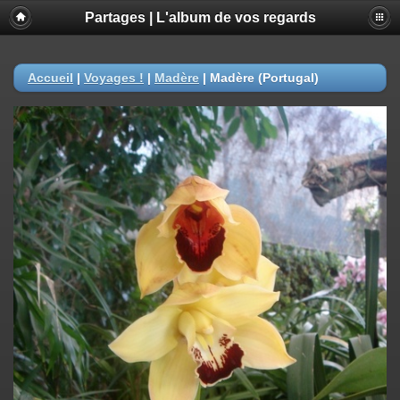
Partages | L'album de vos regards
Accueil
|
Voyages !
|
Madère
|
Madère (Portugal)