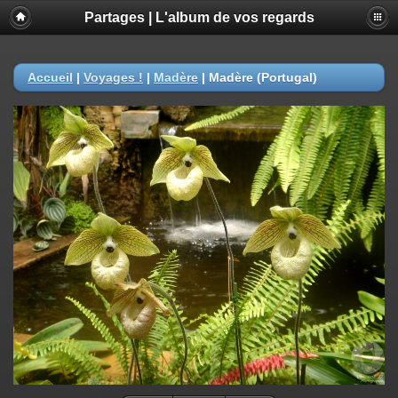
Partages | L'album de vos regards
Accueil
|
Voyages !
|
Madère
|
Madère (Portugal)