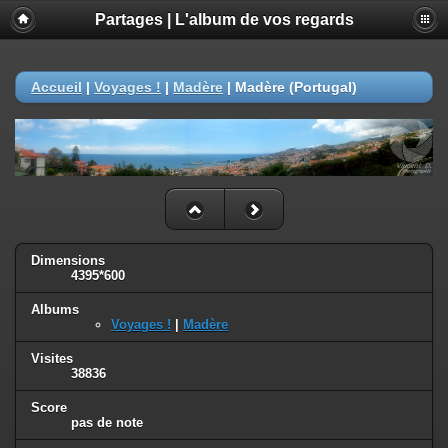
Partages | L'album de vos regards
Accueil
|
Voyages !
|
Madère
|
Madère (Portugal)
Dimensions
4395*600
Albums
Voyages !
|
Madère
Visites
38836
Score
pas de note