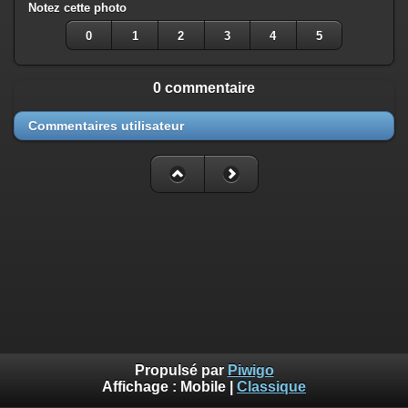
Notez cette photo
0
1
2
3
4
5
0 commentaire
Commentaires utilisateur
Propulsé par
Piwigo
Affichage :
Mobile
|
Classique