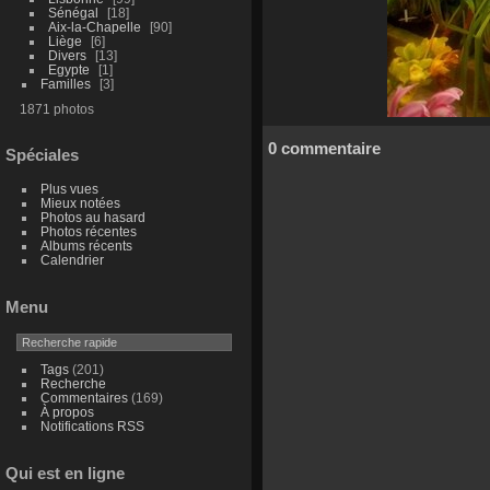
Sénégal
18
Aix-la-Chapelle
90
Liège
6
Divers
13
Egypte
1
Familles
3
1871 photos
0 commentaire
Spéciales
Plus vues
Mieux notées
Photos au hasard
Photos récentes
Albums récents
Calendrier
Menu
Tags
(201)
Recherche
Commentaires
(169)
À propos
Notifications RSS
Qui est en ligne