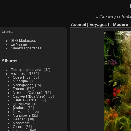
« Ce n'est pas la réa
Accueil
|
Voyages !
|
Madère
Liens
SOS Madagascar
Le Nassier
Savoirs et partages
Albums
Rien que pour vous
48
Voyages !
1885
Costa Rica
15
Minorque
3
Madagascar
75
France
872
Mexique (Cancún)
19
Cap-Vert (Boa Vista)
50
Tunisie (Zarzis)
72
Quisqueya
12
Madère
53
Île Maurice
328
Marrakech
21
Heerlen
38
Maastricht
28
Oxford
66
Lisbonne
99