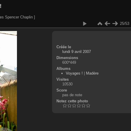
!
es Spencer Chaplin ]
25/53
Créée le
lundi 9 avril 2007
Dimensions
600*449
Albums
Voyages !
|
Madère
Visites
10530
Score
pas de note
Notez cette photo