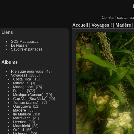
« Ce n'est pas la réa
Accueil
|
Voyages !
|
Madère
Liens
SOS Madagascar
Le Nassier
Savoirs et partages
Albums
Rien que pour vous
48
Voyages !
1885
Costa Rica
15
Minorque
3
Madagascar
75
France
872
Mexique (Cancún)
19
Cap-Vert (Boa Vista)
50
Tunisie (Zarzis)
72
Quisqueya
12
Madère
53
Île Maurice
328
Marrakech
21
Heerlen
38
Maastricht
28
Oxford
66
Lisbonne
99