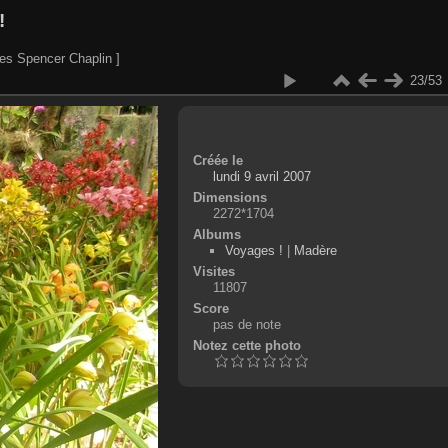
!
es Spencer Chaplin ]
23/53
Créée le
lundi 9 avril 2007
Dimensions
2272*1704
Albums
Voyages !
|
Madère
Visites
11807
Score
pas de note
Notez cette photo