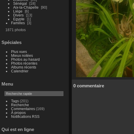
Sénégal
18
Aix-la-Chapelle
90
Liège
6
Divers
13
Egypte
1
Familles
3
1871 photos
Spéciales
Plus vues
Mieux notées
Photos au hasard
Photos récentes
Albums récents
Calendrier
Menu
0 commentaire
Tags
(201)
Recherche
Commentaires
(169)
À propos
Notifications RSS
Qui est en ligne