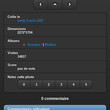
Créée le
lundi 9 avril 2007
Dimensions
2272*1704
Albums
Voyages !
|
Madère
Visites
14817
Score
pas de note
Notez cette photo
0
1
2
3
4
5
0 commentaire
Commentaires utilisateur